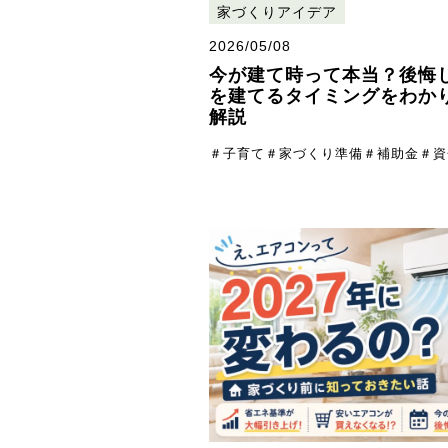
家づくりアイデア
2026/05/08
今が建て時って本当？後悔
を建てるタイミングをわか
解説
＃子育て
＃家づくり準備
＃補助金
＃資