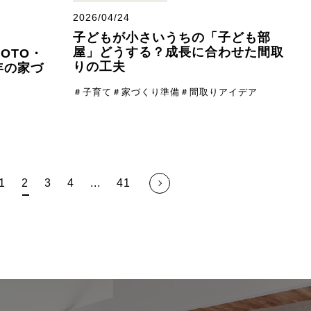
2026/04/24
子どもが小さいうちの「子ども部
屋」どうする？成長に合わせた間取
OTO・
りの工夫
6年の家づ
＃子育て
＃家づくり準備
＃間取りアイデア
1
2
3
4
...
41