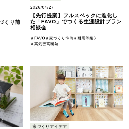
2026/04/27
【先行提案】フルスペックに進化し
た「FAVO」でつくる生涯設計プラン
家づくり前
相談会
＃FAVO
＃家づくり準備
＃耐震等級3
＃高気密高断熱
家づくりアイデア