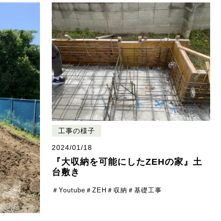
工事の様子
2024/01/18
『大収納を可能にしたZEHの家』土
台敷き
＃Youtube
＃ZEH
＃収納
＃基礎工事