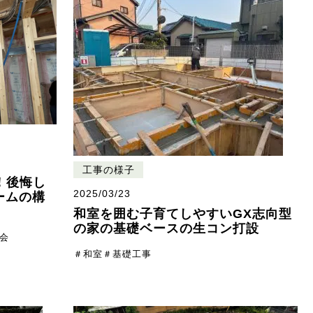
工事の様子
！後悔し
2025/03/23
ームの構
和室を囲む子育てしやすいGX志向型
の家の基礎ベースの生コン打設
会
＃和室
＃基礎工事