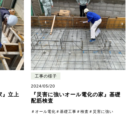
工事の様子
2024/05/20
家』立上
『災害に強いオール電化の家』基礎
配筋検査
＃オール電化
＃基礎工事
＃検査
＃災害に強い