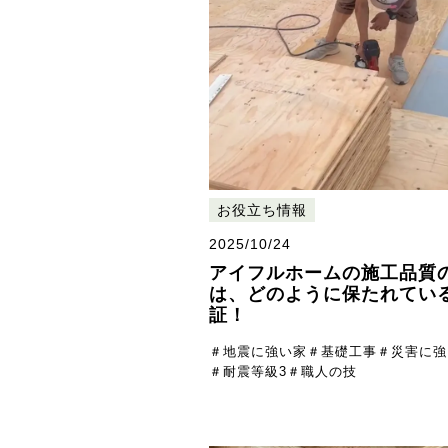
お役立ち情報
2025/10/24
アイフルホームの施工品質
は、どのように保たれてい
証！
＃地震に強い家
＃基礎工事
＃災害に強
＃耐震等級3
＃職人の技