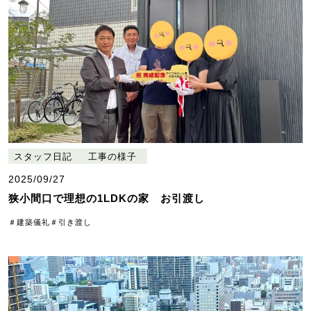
スタッフ日記
工事の様子
2025/09/27
狭小間口で理想の1LDKの家 お引渡し
＃建築儀礼
＃引き渡し