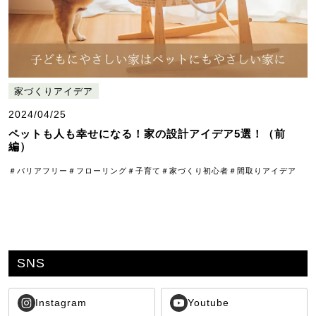
家づくりアイデア
2024/04/25
ペットも人も幸せになる！家の設計アイデア5選！（前
編）
＃バリアフリー
＃フローリング
＃子育て
＃家づくり初心者
＃間取りアイデア
SNS
Instagram
Youtube