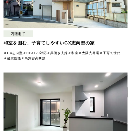
2階建て
和室を囲む、子育てしやすいGX志向型の家
＃GX志向型
＃HEAT20対応
＃共働き夫婦
＃和室
＃太陽光発電
＃子育て世代
＃耐震性能
＃高気密高断熱