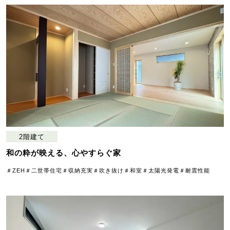
2階建て
和の粋が映える、心やすらぐ家
＃ZEH
＃二世帯住宅
＃収納充実
＃吹き抜け
＃和室
＃太陽光発電
＃耐震性能