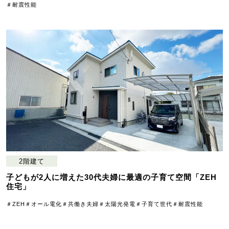
＃耐震性能
2階建て
子どもが2人に増えた30代夫婦に最適の子育て空間「ZEH
住宅」
＃ZEH
＃オール電化
＃共働き夫婦
＃太陽光発電
＃子育て世代
＃耐震性能