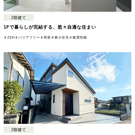
2階建て
1Fで暮らしが完結する、悠々自適な住まい
＃ZEH
＃バリアフリー
＃和室
＃狭小住宅
＃耐震性能
2階建て