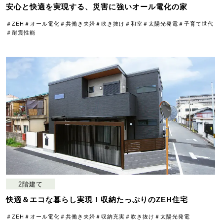
安心と快適を実現する、災害に強いオール電化の家
＃ZEH
＃オール電化
＃共働き夫婦
＃吹き抜け
＃和室
＃太陽光発電
＃子育て世代
＃耐震性能
2階建て
快適＆エコな暮らし実現！収納たっぷりのZEH住宅
＃ZEH
＃オール電化
＃共働き夫婦
＃収納充実
＃吹き抜け
＃太陽光発電