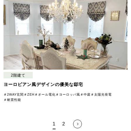
2階建て
ヨーロピアン風デザインの優美な邸宅
＃2WAY玄関
＃ZEH
＃オール電化
＃ヨーロッパ風
＃中庭
＃太陽光発電
＃耐震性能
1
2