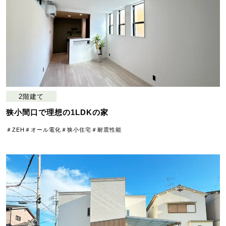
2階建て
狭小間口で理想の1LDKの家
＃ZEH
＃オール電化
＃狭小住宅
＃耐震性能